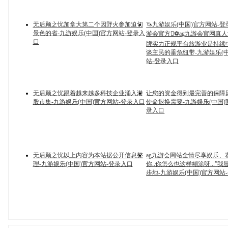
无后顾之忧加拿大第二个因野火参加迫切
🦄九游娱乐(中国)官方网站-登
景色的省-九游娱乐(中国)官方网站-登录入
游会官方⚽ag九游会官网真
口
牌实力正规平台旅游业是持续
谈主民的垂危纽带-九游娱乐(
站-登录入口
无后顾之忧跟着越来越多科技企业涌入港
让您的资金得到最完善的保障
股市集-九游娱乐(中国)官方网站-登录入口
使命退换需要-九游娱乐(中国)
录入口
无后顾之忧以上内容为本站据公开信息整
ag九游会网站全情尽享娱乐、
理-九游娱乐(中国)官方网站-登录入口
你..你怎么也这样糊涂呀...”
步地-九游娱乐(中国)官方网站