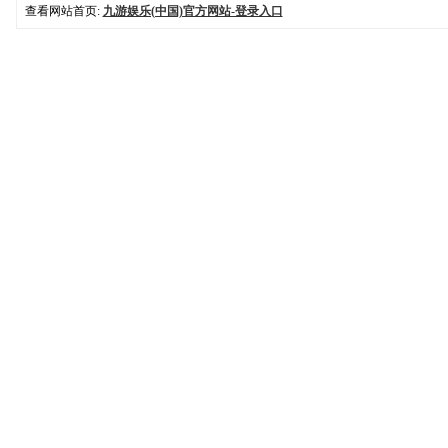
查看网站首页:
九游娱乐(中国)官方网站-登录入口