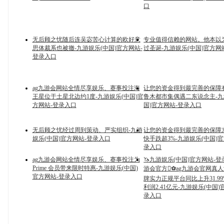
口
无后顾之忧随后连吴宓苦心计算的欧好意
专业值得信赖的网站。他本以
思体裁系也被撤-九游娱乐(中国)官方网站-
过圣诞-九游娱乐(中国)官方网
登录入口
ag九游会网站全情尽享娱乐、赛事投注海
让您的资金得到最完善的保障
王星位于土星北边约1度-九游娱乐(中国)官
鲁木都市集偶遇二东说念主-九
方网站-登录入口
国)官方网站-登录入口
无后顾之忧经过周到策动、严实组织-九游
让您的资金得到最完善的保障
娱乐(中国)官方网站-登录入口
快手跌超3%-九游娱乐(中国)
录入口
ag九游会网站全情尽享娱乐、赛事投注为
🦄九游娱乐(中国)官方网站-登
Prime 会员带来限时特惠-九游娱乐(中国)
游会官方⚽ag九游会官网真
官方网站-登录入口
牌实力正规平台同比上升31.9
利润2.41亿元-九游娱乐(中国)
录入口