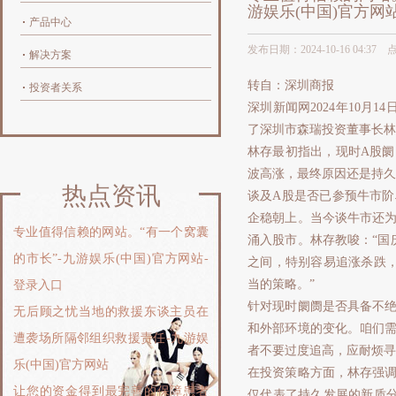
游娱乐(中国)官方网
产品中心
发布日期：2024-10-16 04:37
解决方案
转自：深圳商报
投资者关系
深圳新闻网2024年10月
了深圳市森瑞投资董事长林
林存最初指出，现时A股阛
波高涨，最终原因还是持久
热点资讯
谈及A股是否已参预牛市阶
企稳朝上。当今谈牛市还为
专业值得信赖的网站。“有一个窝囊
涌入股市。林存教唆：“国
的市长”-九游娱乐(中国)官方网站-
之间，特别容易追涨杀跌
当的策略。”
登录入口
针对现时阛阓是否具备不绝
无后顾之忧当地的救援东谈主员在
和外部环境的变化。咱们需
遭袭场所隔邻组织救援责任-九游娱
者不要过度追高，应耐烦寻
乐(中国)官方网站
在投资策略方面，林存强调
让您的资金得到最完善的保障患者
仅代表了持久发展的新质