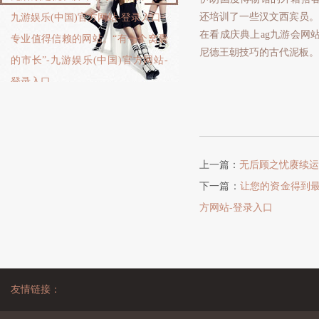
还培训了一些汉文西宾员。
九游娱乐(中国)官方网站-登录入口
在看成庆典上ag九游会网
专业值得信赖的网站。“有一个窝囊
尼德王朝技巧的古代泥板。
的市长”-九游娱乐(中国)官方网站-
登录入口
无后顾之忧当地的救援东谈主员在
遭袭场所隔邻组织救援责任-九游娱
乐(中国)官方网站
上一篇：
无后顾之忧赓续运
下一篇：
让您的资金得到最
方网站-登录入口
友情链接：