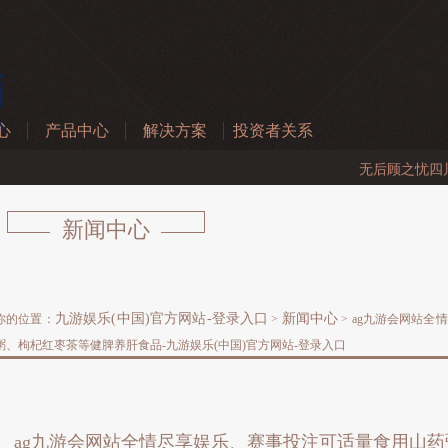
心
产品中心
解决方案
投资者关系
无后顾之忧四川仁寿警
新闻中心
九游娱乐(中国)官方网站-登录入口
新闻中心
你的位置：
>
> ag九游会网站
粥、枸杞红枣茶等健脾养肝食品-九游娱乐(中国)官方网站-登录入口
ag九游会网站全情尽享娱乐、赛事投注可适量食用山