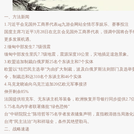
一、方法新闻
1.习近平会见国外工商界代表ag九游会网站全情尽享娱乐、赛事投注
国度主席习近平3月28日在北京会见国外工商界代表，强调中国将合
更多发展机遇。
2.缅甸中部发生7.7级强震
缅甸中部发生里氏7.7级地震，震源深度10公里，灾地插足遑急景象。
3.欧盟追加制裁白俄罗斯25名个东谈主和7个实体
欧盟以“结巴民主选举”为由扩大制裁，波及白俄罗斯法则部门及选举
令，制裁总和达310名个东谈主和46个实体
4.马克龙晓谕向乌克兰追加20亿欧元军事接济
伸开剩余85%
法国提供坦克车、无东谈主机等装备，欧洲恢复开导银行同步提供2.7
5.75名岛内学者联署痛批“绿色恐怖”
台“中研院院士”陈培哲等75名学者发表辘集声明，直指赖清德当局激
台湾“民主法治”与和祥瑞全，条件其绝壁勒马。
二、战略速递