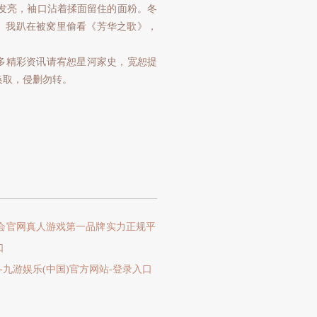
发亮，袖口沾着揉面留住的面粉。冬
。我趴在被窝里偷看《芳华之歌》，
）
多精彩资讯请宥恕星河家史，宽恕提
换取，侵删勿转。
九游会官网真人游戏第一品牌实力正规平
口
九游娱乐(中国)官方网站-登录入口