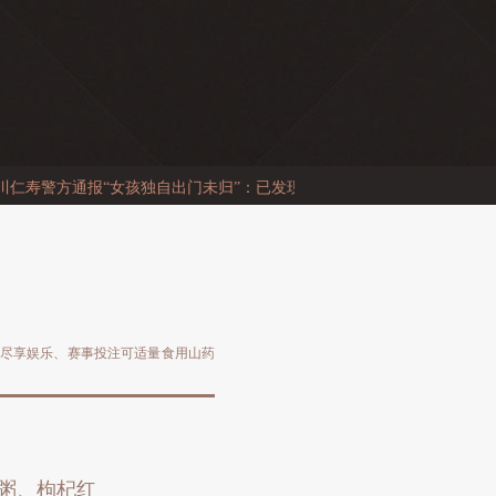
方通报“女孩独自出门未归”：已发现尸体，嫌疑东谈主被握获-九...
专业
全情尽享娱乐、赛事投注可适量食用山药
药粥、枸杞红