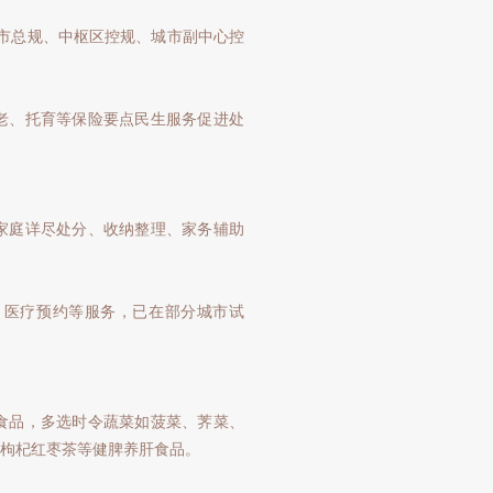
城市总规、中枢区控规、城市副中心控
老、托育等保险要点民生服务促进处
家庭详尽处分、收纳整理、家务辅助
、医疗预约等服务，已在部分城市试
食品，多选时令蔬菜如菠菜、荠菜、
枸杞红枣茶等健脾养肝食品。