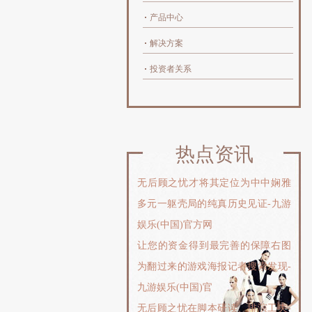
产品中心
解决方案
投资者关系
热点资讯
无后顾之忧才将其定位为中中娴雅
多元一躯壳局的纯真历史见证-九游
娱乐(中国)官方网
让您的资金得到最完善的保障右图
为翻过来的游戏海报记者搜索发现-
九游娱乐(中国)官
无后顾之忧在脚本研读、排演工夫-