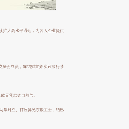
手续扩大高水平通达，为各人企业提供
委员会成员，冻结财富并实践旅行禁
亿欧元贷款购自然气。
化两岸对立、打压异见东谈主士，结巴