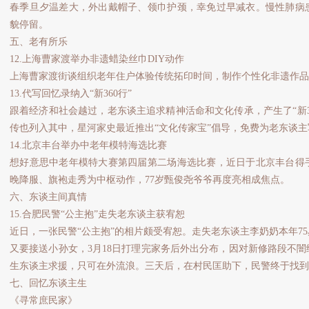
春季旦夕温差大，外出戴帽子、领巾护颈，幸免过早减衣。慢性肺病
貌停留。
五、老有所乐
12.上海曹家渡举办非遗蜡染丝巾DIY动作
上海曹家渡街谈组织老年住户体验传统拓印时间，制作个性化非遗作品
13.代写回忆录纳入“新360行”
跟着经济和社会越过，老东谈主追求精神活命和文化传承，产生了“新3
传也列入其中，星河家史最近推出“文化传家宝”倡导，免费为老东谈
14.北京丰台举办中老年模特海选比赛
想好意思中老年模特大赛第四届第二场海选比赛，近日于北京丰台得
晚降服、旗袍走秀为中枢动作，77岁甄俊尧爷爷再度亮相成焦点。
六、东谈主间真情
15.合肥民警“公主抱”走失老东谈主获宥恕
近日，一张民警“公主抱”的相片颇受宥恕。走失老东谈主李奶奶本年7
又要接送小孙女，3月18日打理完家务后外出分布，因对新修路段不
生东谈主求援，只可在外流浪。三天后，在村民匡助下，民警终于找到
七、回忆东谈主生
《寻常庶民家》