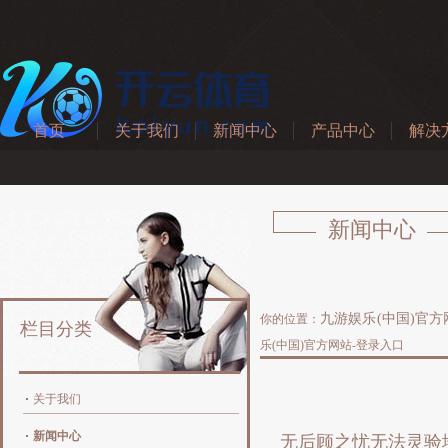
首页
关于我们
新闻中心
产品中心
解决
新闻中心
九游娱乐(中国)官方
你的位置：
栏目分类
乐(中国)官方网站-登录入口
关于我们
新闻中心
无后顾之忧无法灵验