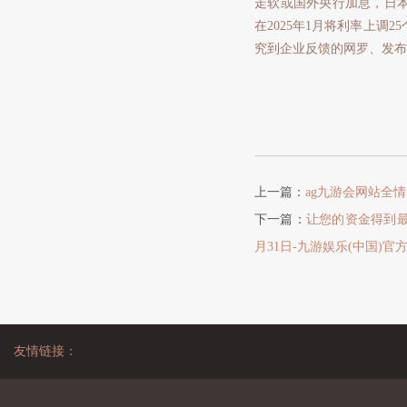
走软或国外央行加息，日
在2025年1月将利率上调
究到企业反馈的网罗、发布
上一篇：
ag九游会网站全情
下一篇：
让您的资金得到最
月31日-九游娱乐(中国)官
友情链接：