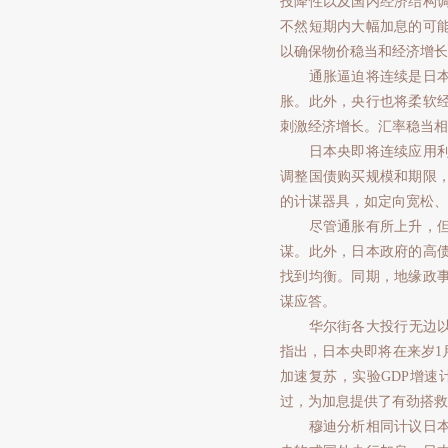
投降性以及国内经济结构
不然短期内大幅加息的可
以确保物价稳当和经济增长
通胀逼迫将连续是日本央
胀。此外，央行也将柔软
刺激经济增长。汇率稳当相
日本央即将连续应用利率
调整国债购买规模和期限
的计谋器具，如定向宽松、
尽管通胀有所上升，但日
谋。此外，日本政府的高
找到均衡。同期，地缘政
谋应答。
华尔街各大投行无边以为，
指出，日本央即将在来岁1月
加速复苏，实验GDP增速
过，为加息提供了有劲搭救
穆迪分析相同计议日本央