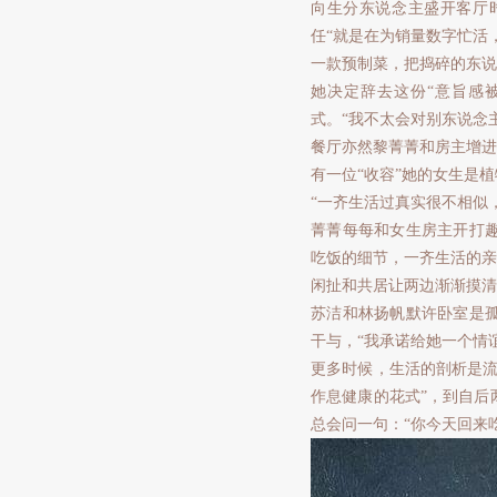
向生分东说念主盛开客厅
任“就是在为销量数字忙活
一款预制菜，把捣碎的东说
她决定辞去这份“意旨感
式。“我不太会对别东说念
餐厅亦然黎菁菁和房主增进
有一位“收容”她的女生是
“一齐生活过真实很不相似
菁菁每每和女生房主开打
吃饭的细节，一齐生活的亲
闲扯和共居让两边渐渐摸清
苏洁和林扬帆默许卧室是
干与，“我承诺给她一个情
更多时候，生活的剖析是流
作息健康的花式”，到自后
总会问一句：“你今天回来