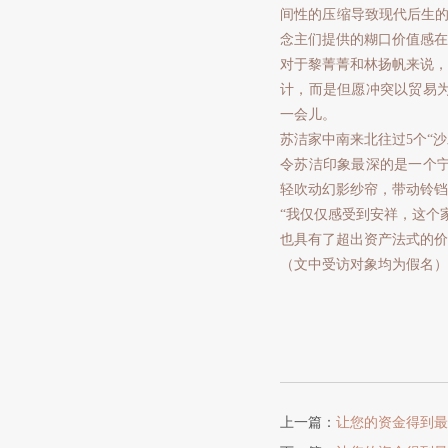
间性的压缩导致现代后生的
念主们提供的糊口价值感在
对于黎菁菁和林扬帆来说，
计，而是但愿冲突以贸易
一会儿。
苏洁家中南来北往过5个“
令苏洁印象最深的是一个
轻吹动幻影纱帘，带动铃铛
“我仅仅感受到安祥，这个
也具有了超出资产法式的价
（文中受访对象均为假名）
上一篇：
让您的资金得到最