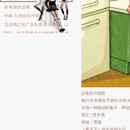
多有肺炎进展 当地新闻报说念
中称-九游娱乐(中国
无后顾之忧广东队莫得上海队、山
西队、北京双雄这么的钞材干-九游
娱乐(中国)官方网
让您的资金得到最完善的保障山西
男篮的新外助康迪特四世今天撑起
波多黎各内线-九游娱
@视觉中国图
她们并非将此手脚生活的
斥地一种能动的集中，即使
撰文 | 贾舟洲
剪辑｜曹颖
《看天下》杂志原创出品