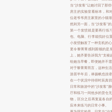
当“沙发客”让她讨回了那
房主的实验室看标本，和
位老爷爷房主家里的小猫渐
然则另一面，当“沙发客”
第一个发愤就是要再行练
包、电脑、行李箱找好位
小发愤触发了一种玄机的心
更令黎菁菁感到困顿的是东
上，她齐要告诉我方“支棱
给她当早餐，即便她并不需
对于黎菁菁而言，这种生活
游居半年后，林扬帆也挂牵
在一个状况中待得时辰真切
日常和旅游中的“沙发客”
厅和练习一间他乡的货仓无
物，区分之后再复返各自
应本来练习的日常小事。
更为现实的是，日常当“沙