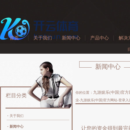
首页
关于我们
新闻中心
产品中心
解决
无后顾之忧四川仁寿警方通报“女孩独自出门未归”：已发现尸体
新闻中心
九游娱乐(中国)官方
你的位置：
栏目分类
业-九游娱乐(中国)官方网站-登录入
关于我们
新闻中心
让您的资金得到最完