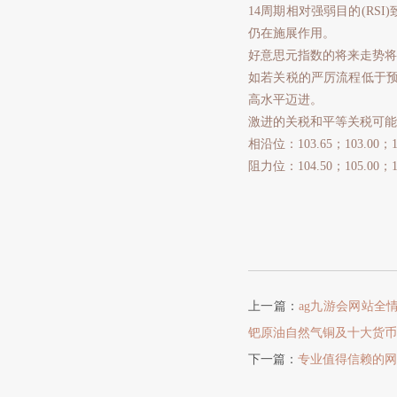
14周期相对强弱目的(RS
仍在施展作用。
好意思元指数的将来走势将
如若关税的严厉流程低于预期
高水平迈进。
激进的关税和平等关税可能
相沿位：103.65；103.00；10
阻力位：104.50；105.0
上一篇：
ag九游会网站全
钯原油自然气铜及十大货币对
下一篇：
专业值得信赖的网