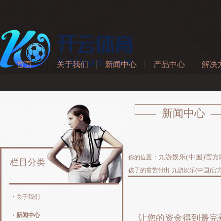
首页
关于我们
新闻中心
产品中心
解决
新闻中心
九游娱乐(中国)官方
你的位置：
栏目分类
孩子的贫苦付出-九游娱乐(中国)官
关于我们
新闻中心
让您的资金得到最完