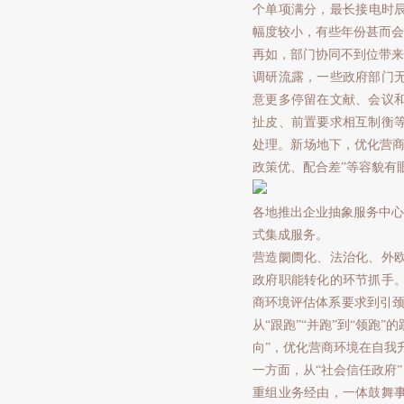
个单项满分，最长接电时辰从
幅度较小，有些年份甚而会
再如，部门协同不到位带来
调研流露，一些政府部门
意更多停留在文献、会议
扯皮、前置要求相互制衡
处理。新场地下，优化营商
政策优、配合差”等容貌有
各地推出企业抽象服务中心
式集成服务。
营造阛阓化、法治化、外
政府职能转化的环节抓手
商环境评估体系要求到引颈
从“跟跑”“并跑”到“领跑
向”，优化营商环境在自我
一方面，从“社会信任政府”
重组业务经由，一体鼓舞