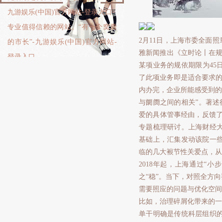
九游娱乐(中国)官方网站-登录入口
专业值得信赖的网站。“有一个窝囊
2月11日，上海市委全面
的市长”-九游娱乐(中国)官方网站-
雅新闻推出《立时论丨在规
登录入口
某项业务的规依期限为45
无后顾之忧当地的救援东谈主员在
了此项业务即是适合要求的
遭袭场所隔邻组织救援责任-九游娱
内办完，企业所能感受到的
乐(中国)官方网站
与阛阓之间的相关”。著述
爱的具体管事经由，反馈了
专题梳理研讨。上海财经
基础上，汇集发动该院一
临的几大裉节性关爱点，从
2018年起，上海通过“小
之“稳”。当下，对照全方
需要照应的问题与优化空间
比如，治理碎屑化带来的一
单干明确是传统科层组织