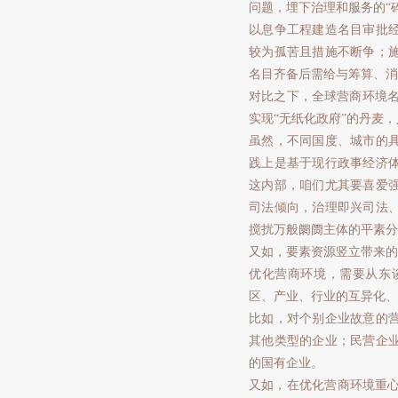
问题，埋下治理和服务的“
以息争工程建造名目审批
较为孤苦且措施不断争；
名目齐备后需给与筹算、消
对比之下，全球营商环境名
实现“无纸化政府”的丹麦
虽然，不同国度、城市的
践上是基于现行政事经济
这内部，咱们尤其要喜爱
司法倾向，治理即兴司法
搅扰万般阛阓主体的平素分
又如，要素资源竖立带来的
优化营商环境，需要从东
区、产业、行业的互异化、
比如，对个别企业故意的
其他类型的企业；民营企
的国有企业。
又如，在优化营商环境重心